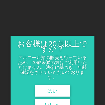
栄えある全菓連理事長賞受賞を受賞、婦人画報のお取り寄せサ
イトで1位になり日本テレビの「ヒルナンデス」に取り上げられ
大ブレーク。今も目が回るほど忙しい中、同じ商店振興会のよ
しみから、当店にも販売を許可いただきここにご案内です。
サクサクのクッキー生地で、キャラメル、くるみを包み、香ば
しく焼き上げています。小さくてもずっしりと重く、存在感の
ある焼き菓子。コーヒーやエスプレッソなどとティータイムを
お愉しみ下さい。
お客様は20歳以上で
すか？
白エンガトルテ＝厳選されたバターを使用した専用のクッキ
ー生地の中には生クリームがたっぷりのキャラメルとクルミが
ぎっしり。(全菓連理事長賞受賞)
アルコール類の販売を行っている
ため、20歳未満の方はご利用いた
黒エンガトルテ＝クッキー生地にココアが入った「黒」。キ
だけません。法令に基づき、年齢
ャラメルとクルミ、そしてラムレーズンが加わり、ちょっぴり
確認をさせていただいておりま
大人の味です。(2013 第25回全国菓子大博覧会・広島「技術優
秀賞」 受賞)
す。
はい
いいえ