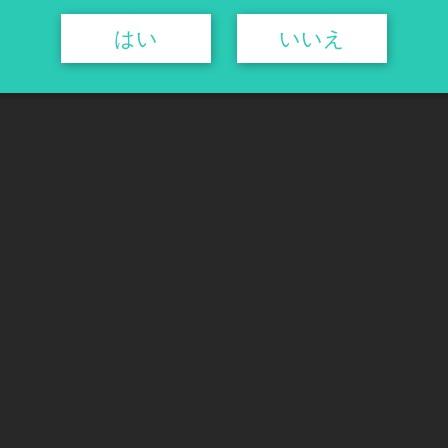
はい
いいえ
ソルシ／アルパ
ロゼ･アティテュード／パ
リヴェ
¥4,400
¥3,300