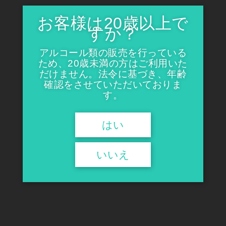
お客様は20歳以上で
清泉 亀の翁 至聖セット
清泉 夏子物語 純米吟醸生貯蔵
すか？
酒
¥15,000
¥3,410
アルコール類の販売を行っている
ため、20歳未満の方はご利用いた
だけません。法令に基づき、年齢
確認をさせていただいておりま
す。
SOLD OUT
この商品へのお問い合わせ
はい
いいえ
清泉 夏子物語 純米吟醸しぼり
清泉 吟醸 完熟
たて
¥1,925
¥1,760