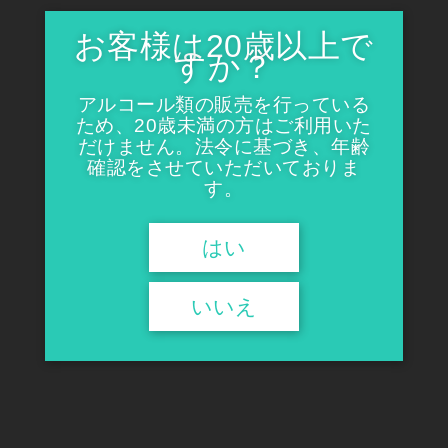
お客様は20歳以上で
岩の原葡萄園 甲州 オレンジワ
岩の原葡萄園 深雪花（みゆき
すか？
イン 2025
ばな）赤
¥1,870
¥2,497
アルコール類の販売を行っている
ため、20歳未満の方はご利用いた
だけません。法令に基づき、年齢
確認をさせていただいておりま
す。
はい
いいえ
岩の原葡萄園 深雪花（みゆき
岩の原葡萄園 ブラッククイー
ばな）白
ン2022
¥2,497
¥4,620