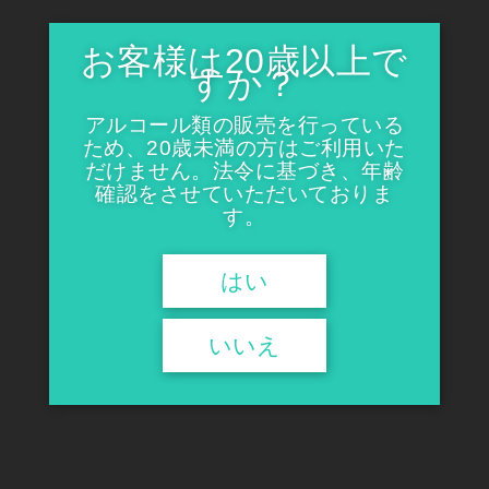
お客様は20歳以上で
すか？
アルコール類の販売を行っている
ため、20歳未満の方はご利用いた
だけません。法令に基づき、年齢
銀の翼 純米大吟醸 雫酒
銀の翼 大吟醸
確認をさせていただいておりま
¥3,960
¥5,940
す。
はい
いいえ
越の誉 銀の翼限定銘酒セット
銀の翼 純米吟醸