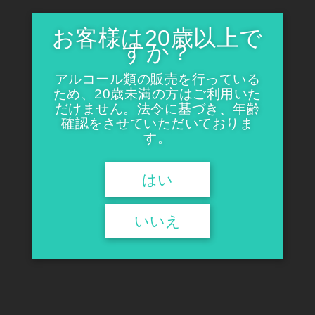
手作り行灯
お客様は20歳以上で
すか？
¥1,320
たかちよ 桃 前掛け
アルコール類の販売を行っている
¥1,870
ため、20歳未満の方はご利用いた
だけません。法令に基づき、年齢
SOLD OUT
確認をさせていただいておりま
す。
この商品へのお問い合わせ
麒麟山 盃
はい
¥440
いいえ
うぐいす徳利 梅染錦