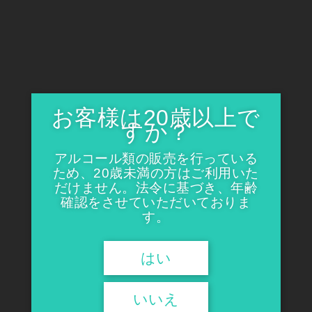
やかな香りと、からだに優しく染みいる旨み。杯を重ねるごと
にゆるやかに酔いがめぐりこごえた身と心をゆったり温めてく
れます。
【温めて楽しむお酒の味わい】
冷でも燗でも楽しめるのが日本酒の魅力の一つ。ほんのりお燗
すると、お酒本来の味がふっくら膨らんで、冷やでは隠れて眠
っていた力が大輪の牡丹のように花開くのです。
【からだにやさしいお燗酒】
お客様は20歳以上で
冷酒はアルコールの吸収が遅く、途中で急激に酔いがまわりま
すか？
す。酔ってない、酔ってない、と油断していると、急激に酔い
がまわって驚いたこともあるのでは。一方、お燗酒はアルコー
アルコール類の販売を行っている
ルの吸収が早く、飲んだら飲んだ分だけ酔いがまわります。つ
ため、20歳未満の方はご利用いた
まり、酔いの度合いを自分でチェックでき、飲み過ぎ防止の効
だけません。法令に基づき、年齢
用もあるということ。だから、からだに負担をかけません。
確認をさせていただいておりま
【お燗は料理を選ばない優れもの】
す。
お燗は意外な料理と相性がよかったり、合わせる料理の幅が広
がったり。冷めると脂が固まる肉料理や、冷めると苦味が出て
くる貝類なども、お燗酒と一緒なら、最後まで美味しく。ま
はい
た、血行もよくなるので食欲が増進し、箸も進みます。なので
夏の夏バテ防止にも役に立ちます。（涼しい部屋で飲むお燗も
乙なものですよ。
いいえ