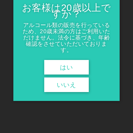
お客様は20歳以上で
すか？
越の誉 “新”もろはく 純米大吟
清泉 亀の翁くらしっく30年熟
醸秘蔵酒
成
アルコール類の販売を行っている
¥8,800
¥9,900
ため、20歳未満の方はご利用いた
だけません。法令に基づき、年齢
確認をさせていただいておりま
す。
はい
いいえ
麒麟山 紅葉 純米大吟醸3年熟
成
¥7,700