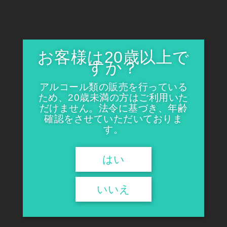
越の誉 純米大吟醸 楽風舞
越ノ忍 ブレンデッドウイス
キー
¥11,000
¥3,850
お客様は20歳以上で
すか？
アルコール類の販売を行っている
ため、20歳未満の方はご利用いた
だけません。法令に基づき、年齢
確認をさせていただいておりま
す。
はい
越ノ忍 ピュアモルトウィスキ
久保田 萬寿 純米大吟醸
ー ミズナラオーク フィニッシ
いいえ
¥10,945
ュ
¥7,370